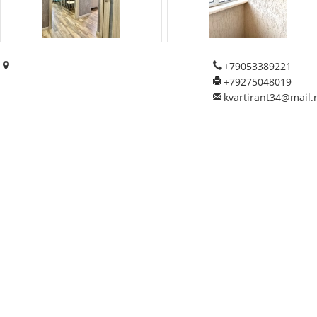
+79053389221
+79275048019
kvartirant34@mail.