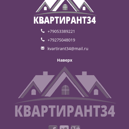
+79053389221
+79275048019
kvartirant34@mail.ru
Наверх