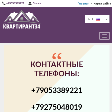
+79053389221
Логин
Главная
>
Карта сайта
TO
RU
ИЗБРАННЫЕ КВАРТИРЫ
КОНТАКТНЫЕ
О НАС
ТЕЛЕФОНЫ:
КАРТА САЙТА
+79053389221
КОНТАКТЫ
+79275048019