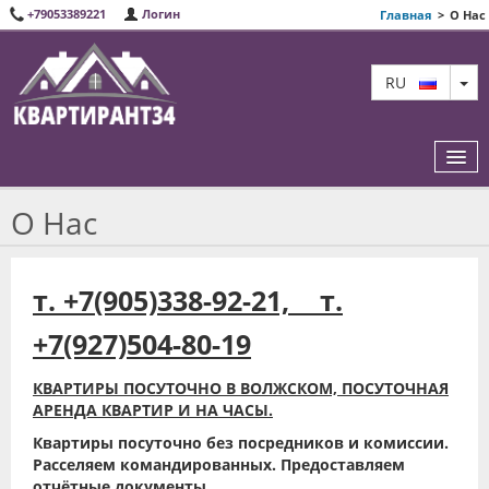
+79053389221
Логин
Главная
>
О Нас
TO
RU
О Нас
ИЗБРАННЫЕ КВАРТИРЫ
т. +7(905)338-92-21, т.
О НАС
+7(927)504-80-19
КАРТА САЙТА
КВАРТИРЫ ПОСУТОЧНО В ВОЛЖСКОМ, ПОСУТОЧНАЯ
КОНТАКТЫ
АРЕНДА КВАРТИР И НА ЧАСЫ.
Квартиры посуточно без посредников и комиссии.
Расселяем командированных. Предоставляем
отчётные документы.