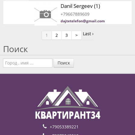
Danil Sergeev (1)
+79667889609
dajtetelefon@gmail.com
Last ›
1
2
3
>
Поиск
Поиск
+79053389221