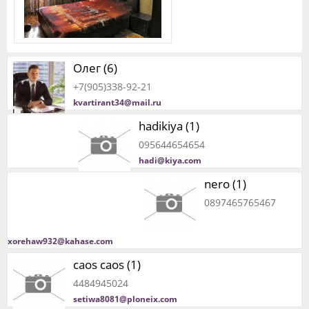
Олег (6)
+7(905)338-92-21
kvartirant34@mail.ru
hadikiya (1)
095644654654
hadi@kiya.com
nero (1)
0897465765467
xorehaw932@kahase.com
caos caos (1)
4484945024
setiwa8081@ploneix.com