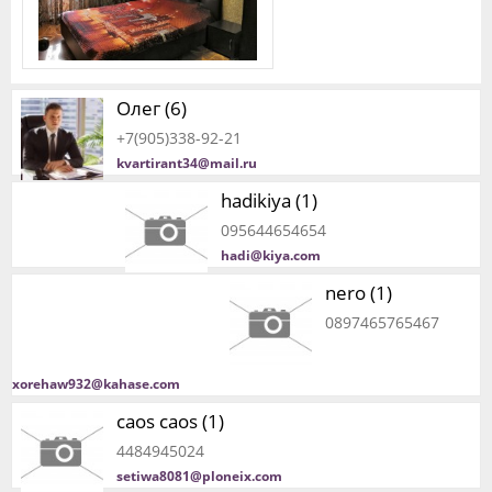
Олег (6)
+7(905)338-92-21
kvartirant34@mail.ru
hadikiya (1)
095644654654
hadi@kiya.com
nero (1)
0897465765467
xorehaw932@kahase.com
caos caos (1)
4484945024
setiwa8081@ploneix.com