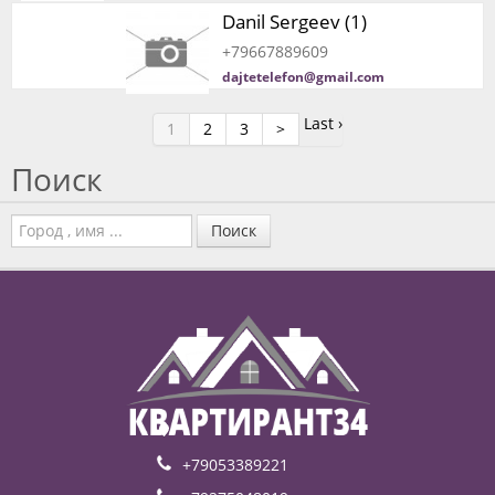
Danil Sergeev (1)
+79667889609
dajtetelefon@gmail.com
Last ›
1
2
3
>
Поиск
Поиск
+79053389221