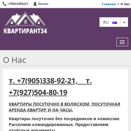
+79053389221
Логин
Главная
>
О Нас
TO
RU
О Нас
ИЗБРАННЫЕ КВАРТИРЫ
т. +7(905)338-92-21, т.
О НАС
+7(927)504-80-19
КАРТА САЙТА
КВАРТИРЫ ПОСУТОЧНО В ВОЛЖСКОМ, ПОСУТОЧНАЯ
КОНТАКТЫ
АРЕНДА КВАРТИР И НА ЧАСЫ.
Квартиры посуточно без посредников и комиссии.
Расселяем командированных. Предоставляем
отчётные документы.