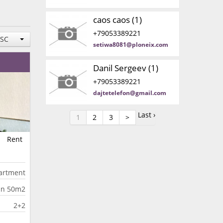
caos caos (1)
+79053389221
ESC
setiwa8081@ploneix.com
Danil Sergeev (1)
+79053389221
dajtetelefon@gmail.com
Last ›
1
2
3
>
Rent
artment
an 50m2
2+2