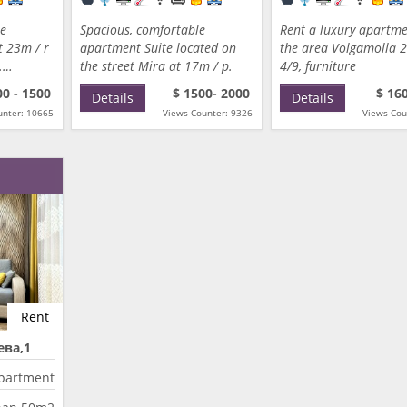
le
Spacious, comfortable
Rent a luxury apartme
t 23m / r
apartment Suite located on
the area Volgamolla 2
".…
the street Mira at 17m / p.
4/9, furniture
00 - 1500
$ 1500- 2000
$ 16
Details
Details
unter: 10665
Views Counter: 9326
Views Cou
Rent
ева,1
partment