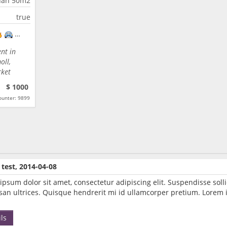
han 50m2
true
nt in
oll,
rket
$ 1000
ounter: 9899
e test, 2014-04-08
ipsum dolor sit amet, consectetur adipiscing elit. Suspendisse so
an ultrices. Quisque hendrerit mi id ullamcorper pretium. Lorem i
ls