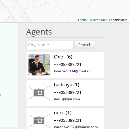
Leaflet
| ©
kvartirant34
contributors
Agents
Search
Олег (6)
+79053389221
kvartirant34@mail.ru
hadikiya (1)
+79053389221
и
hadi@kiya.com
nero (1)
+79053389221
xorehaw932@kahase.com