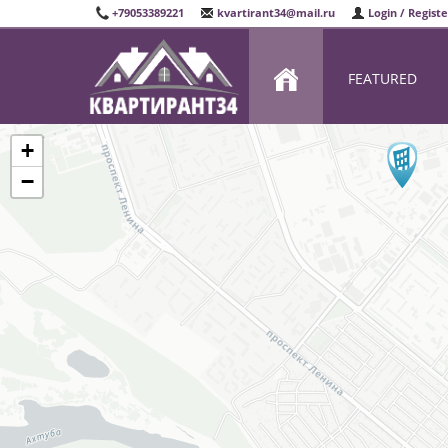
+79053389221
kvartirant34@mail.ru
Login / Registe
FEATURED
+
−