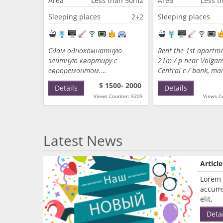
Area
Less than 50m2
Area
Less t
Sleeping places
2+2
Sleeping places
Сдам однокомнатную
Rent the 1st apartme
элитную квартиру с
21m / p near Volgam
евроремонтом.…
Central c / bank, ma
"Valentina",…
$ 1500- 2000
Details
Details
Views Counter: 9209
Views C
Latest News
Articl
Lorem 
accums
elit.
Detai