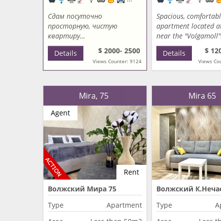
Сдам посуточно
Spacious, comfortab
просторную, чистую
apartment located a
квартиру…
near the "Volgamoll
$ 2000- 2500
$ 12
Details
Details
Views Counter: 9124
Views Co
Mira, 75
Mira 65
Agent
Rent
Волжский Мира 75
Волжский К.Неча
Type
Apartment
Type
A