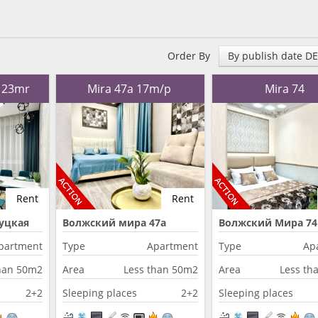
Order By
By publish date D
8 23mr
Mira 47a 17m/p
Mira 74
Rent
Rent
уцкая
Волжский мира 47а
Волжский Мира 74
partment
Type
Apartment
Type
Ap
han 50m2
Area
Less than 50m2
Area
Less th
2+2
Sleeping places
2+2
Sleeping places