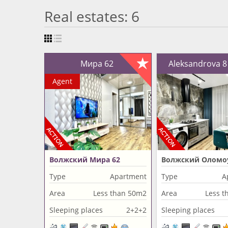
Real estates: 6
Мира 62
Aleksandrova 
Agent
Волжский Мира 62
Волжский Оломо
35
Type
Apartment
Type
A
Area
Less than 50m2
Area
Less t
Sleeping places
2+2+2
Sleeping places