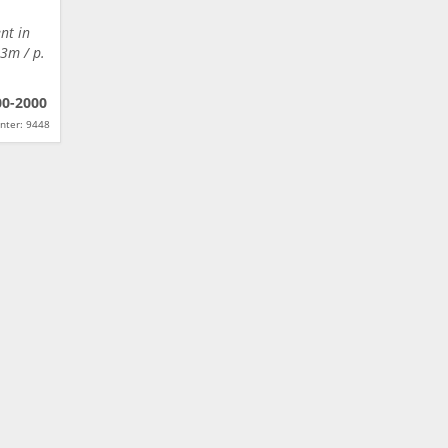
nt in
3m / p.
00-2000
nter: 9448