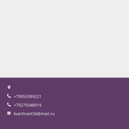
+79053389221
+79275048019
kvartirant34@mail.ru