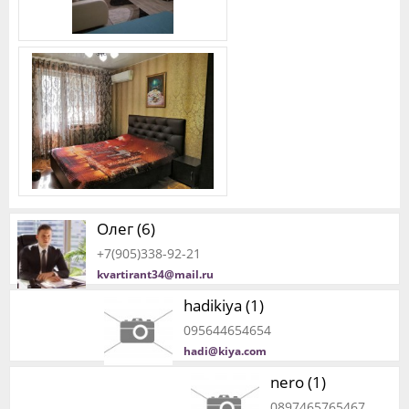
Олег (6)
+7(905)338-92-21
kvartirant34@mail.ru
hadikiya (1)
095644654654
hadi@kiya.com
nero (1)
0897465765467