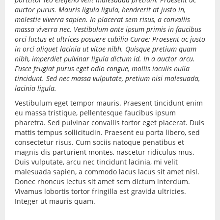
auctor purus. Mauris ligula ligula, hendrerit at justo in,
molestie viverra sapien. In placerat sem risus, a convallis
massa viverra nec. Vestibulum ante ipsum primis in faucibus
orci luctus et ultrices posuere cubilia Curae; Praesent ac justo
in orci aliquet lacinia ut vitae nibh. Quisque pretium quam
nibh, imperdiet pulvinar ligula dictum id. In a auctor arcu.
Fusce feugiat purus eget odio congue, mollis iaculis nulla
tincidunt. Sed nec massa vulputate, pretium nisi malesuada,
lacinia ligula.
Vestibulum eget tempor mauris. Praesent tincidunt enim
eu massa tristique, pellentesque faucibus ipsum
pharetra. Sed pulvinar convallis tortor eget placerat. Duis
mattis tempus sollicitudin. Praesent eu porta libero, sed
consectetur risus. Cum sociis natoque penatibus et
magnis dis parturient montes, nascetur ridiculus mus.
Duis vulputate, arcu nec tincidunt lacinia, mi velit
malesuada sapien, a commodo lacus lacus sit amet nisl.
Donec rhoncus lectus sit amet sem dictum interdum.
Vivamus lobortis tortor fringilla est gravida ultricies.
Integer ut mauris quam.