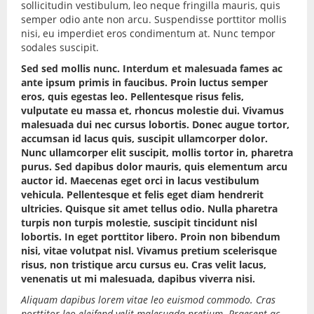
sollicitudin vestibulum, leo neque fringilla mauris, quis
semper odio ante non arcu. Suspendisse porttitor mollis
nisi, eu imperdiet eros condimentum at. Nunc tempor
sodales suscipit.
Sed sed mollis nunc. Interdum et malesuada fames ac
ante ipsum primis in faucibus. Proin luctus semper
eros, quis egestas leo. Pellentesque risus felis,
vulputate eu massa et, rhoncus molestie dui. Vivamus
malesuada dui nec cursus lobortis. Donec augue tortor,
accumsan id lacus quis, suscipit ullamcorper dolor.
Nunc ullamcorper elit suscipit, mollis tortor in, pharetra
purus. Sed dapibus dolor mauris, quis elementum arcu
auctor id. Maecenas eget orci in lacus vestibulum
vehicula. Pellentesque et felis eget diam hendrerit
ultricies. Quisque sit amet tellus odio. Nulla pharetra
turpis non turpis molestie, suscipit tincidunt nisl
lobortis. In eget porttitor libero. Proin non bibendum
nisi, vitae volutpat nisl. Vivamus pretium scelerisque
risus, non tristique arcu cursus eu. Cras velit lacus,
venenatis ut mi malesuada, dapibus viverra nisi.
Aliquam dapibus lorem vitae leo euismod commodo. Cras
porttitor leo eleifend velit malesuada pretium. Praesent ac