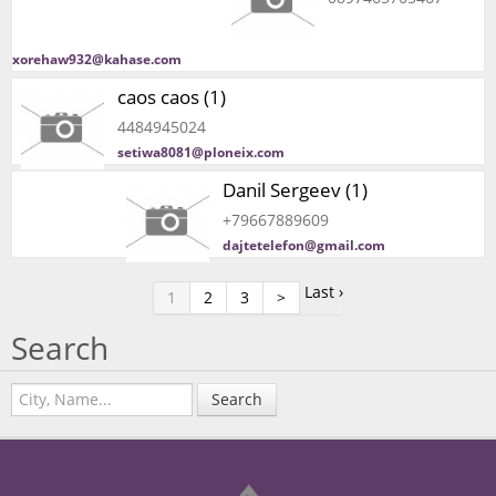
xorehaw932@kahase.com
caos caos (1)
4484945024
setiwa8081@ploneix.com
Danil Sergeev (1)
+79667889609
dajtetelefon@gmail.com
Last ›
1
2
3
>
Search
Search