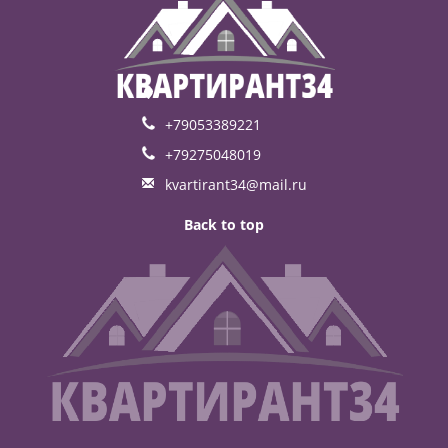
+79053389221
+79275048019
kvartirant34@mail.ru
Back to top