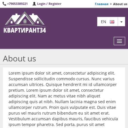
+79053389221
Login / Register
Главная
>
About us
TO
EN
About us
FEATURED
Lorem ipsum dolor sit amet, consectetur adipiscing elit.
Suspendisse sollicitudin commodo cursus. Nunc varius
ABOUT US
accumsan ultrices. Quisque hendrerit mi id ullamcorper
pretium. Lorem ipsum dolor sit amet, consectetur
TREEFIELD SITEMAP
adipiscing elit. Nam ac metus vitae nibh aliquet
adipiscing quis at nibh. Nullam lacinia magna sed enim
CONTACT
ullamcorper rutrum. Proin quis vulputate est. Duis vitae
purus vel mauris rutrum bibendum eu sit amet erat.
Vestibulum accumsan dapibus mauris, faucibus vehicula
ipsum tempor pharetra. Sed porta, purus sit amet