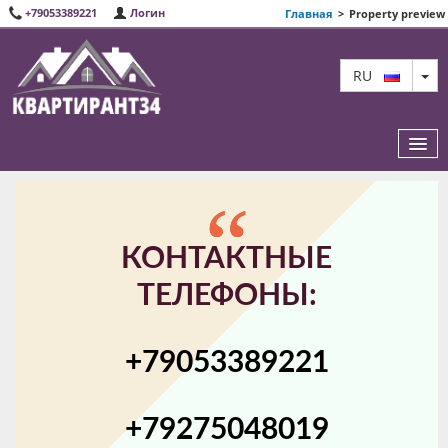
+79053389221
Логин
Главная
>
Property preview
TO
RU
ИЗБРАННЫЕ КВАРТИРЫ
КОНТАКТНЫЕ
О НАС
ТЕЛЕФОНЫ:
КАРТА САЙТА
+79053389221
КОНТАКТЫ
+79275048019