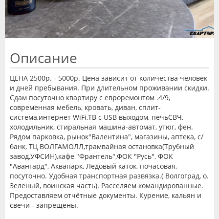
Описание
ЦЕНА 2500р.
- 5000р.
Цена зависит от количества человек
и дней пребывания.
При длительном проживании скидки.
Сдам посуточно квартиру с евроремонтом .4/9,
современная мебель, кровать, диван, сплит-
система,интернет WiFi,ТВ с USB выходом, печьСВЧ,
холодильник, стиральная машина-автомат, утюг, фен.
Рядом парковка, рынок"Валентина", магазины, аптека, с/
банк, ТЦ ВОЛГАМОЛЛ,трамвайная остановка(Трубный
завод,УФСИН),кафе "Франтель",ФОК "Русь", ФОК
"Авангард", Аквапарк, Ледовый каток, почасовая,
посуточно.
Удобная транспортная развязка.( Волгоград, о.
Зеленый, воинская часть).
Расселяем командированные.
Предоставляем отчётные документы.
Курение, кальян и
свечи - запрещены.