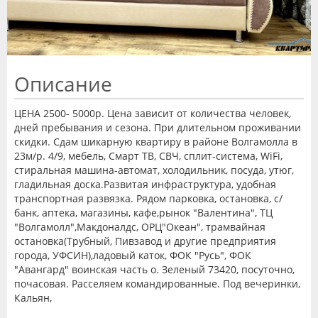
Описание
ЦЕНА 2500-
5000р.
Цена зависит от количества человек,
дней пребывания и сезона.
При длительном проживании
скидки.
Сдам шикарную квартиру в районе Волгамолла в
23м/р.
4/9, мебель, Смарт ТВ, СВЧ, сплит-система, WiFi,
стиральная машина-автомат, холодильник, посуда, утюг,
гладильная доска.Развитая инфраструктура, удобная
транспортная развязка.
Рядом парковка, остановка, с/
банк, аптека, магазины, кафе,рынок "Валентина", ТЦ
"Волгамолл",Макдоналдс, ОРЦ"Океан", трамвайная
остановка(Трубный, Пивзавод и другие предприятия
города, УФСИН),ладовый каток, ФОК "Русь", ФОК
"Авангард" воинская часть о.
Зеленый 73420, посуточно,
почасовая.
Расселяем командированные.
Под вечеринки,
Кальян,