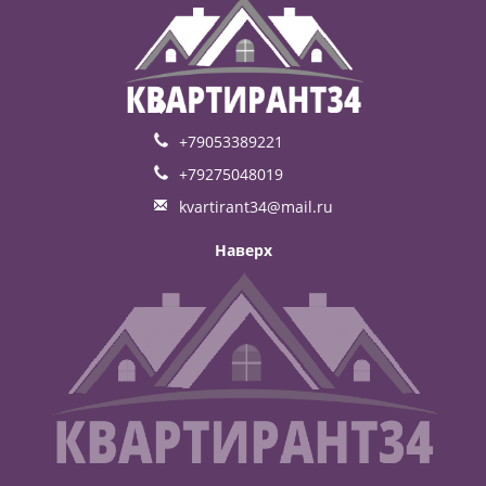
+79053389221
+79275048019
kvartirant34@mail.ru
Наверх