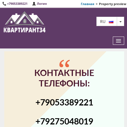
+79053389221
Логин
Главная
>
Property preview
TO
RU
ИЗБРАННЫЕ КВАРТИРЫ
КОНТАКТНЫЕ
О НАС
ТЕЛЕФОНЫ:
КАРТА САЙТА
+79053389221
КОНТАКТЫ
+79275048019