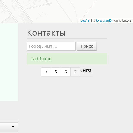
Leaflet
| ©
kvartirant34
contributors
Контакты
Поиск
Not found
‹ First
<
5
6
7