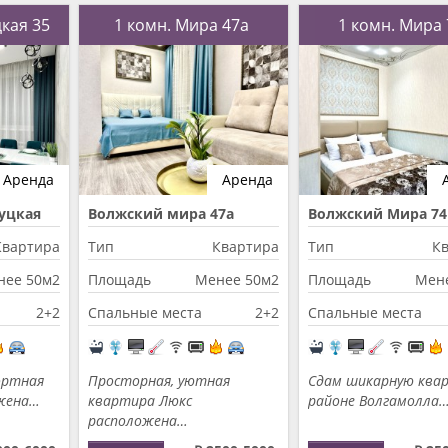
цкая 35
1 комн. Мира 47а
1 комн. Мира
Аренда
Аренда
уцкая
Волжский мира 47а
Волжский Мира 74
Квартира
Тип
Квартира
Тип
К
нее 50м2
Площадь
Менее 50м2
Площадь
Мен
2+2
Спальные места
2+2
Спальные места
ортная
Просторная, уютная
Сдам шикарную ква
жена…
квартира Люкс
районе Волгамолла
расположена…