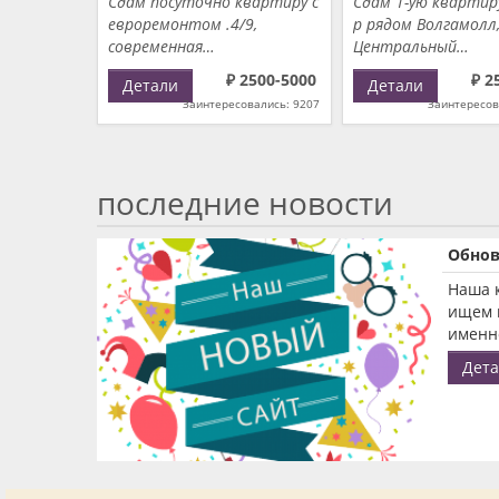
Сдам посуточно квартиру с
Сдам 1-ую квартир
евроремонтом .4/9,
р рядом Волгамолл
современная…
Центральный…
₽ 2500-5000
₽ 2
Детали
Детали
Заинтересовались: 9207
Заинтересов
последние новости
Обнов
Наша 
ищем 
именно
Дет