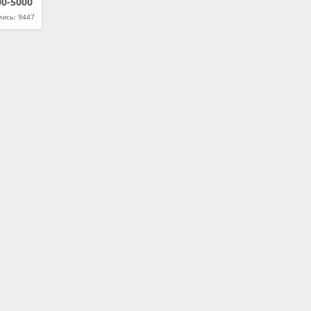
00-5000
ись: 9447