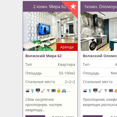
2 комн. Мира 62
1комн. Оломоу
Аренда
Волжский Мира 62
Волжский Оломо
35
Тип
Квартира
Тип
Площадь
50-100м2
Площадь
Ме
Спальные места
2+2+2
Спальные места
Сдам посуточно
Просторная, комф
просторную, чистую
квартира располо
квартиру…