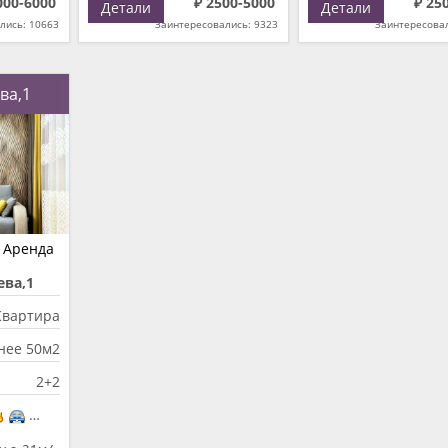
000-6000
₽ 2500-5000
₽ 25
Детали
Детали
лись: 10663
Заинтересовались: 9323
Заинтересовал
ва,1
Аренда
ева,1
Квартира
нее 50м2
2+2