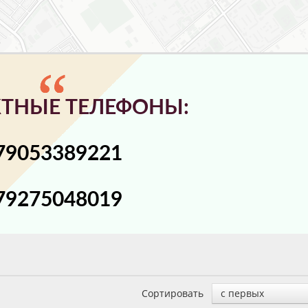
ТНЫЕ ТЕЛЕФОНЫ:
79053389221
79275048019
Сортировать
с первых