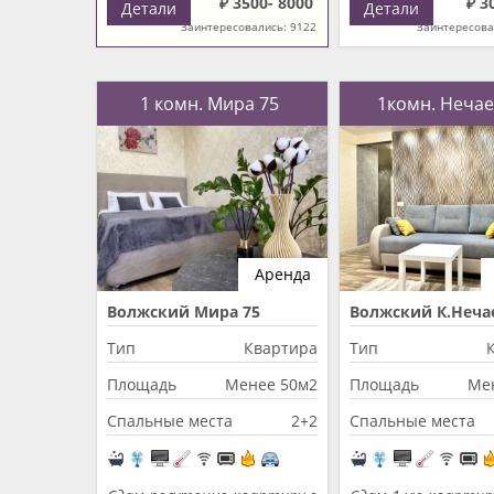
₽ 3500- 8000
₽ 3
Детали
Детали
Заинтересовались: 9122
Заинтересова
1 комн. Мира 75
1комн. Нечае
Аренда
Волжский Мира 75
Волжский К.Неча
Тип
Квартира
Тип
Площадь
Менее 50м2
Площадь
Ме
Спальные места
2+2
Спальные места