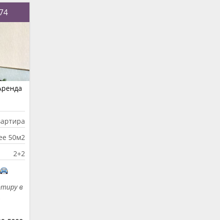
 74
Аренда
вартира
ее 50м2
2+2
ртиру в
…