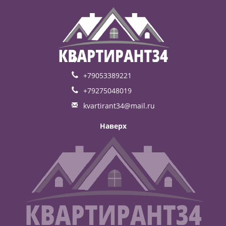
+79053389221
+79275048019
kvartirant34@mail.ru
Наверх