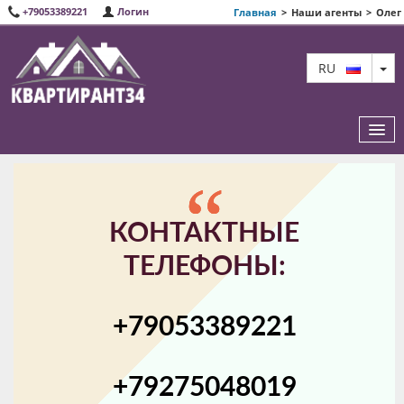
+79053389221
Логин
Главная
>
Наши агенты
>
Олег
TO
RU
ИЗБРАННЫЕ КВАРТИРЫ
КОНТАКТНЫЕ
О НАС
ТЕЛЕФОНЫ:
КАРТА САЙТА
+79053389221
КОНТАКТЫ
+79275048019